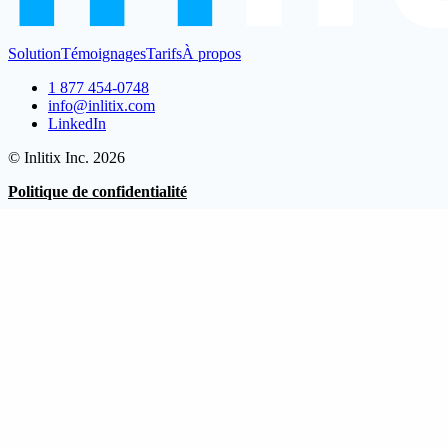
Solution
Témoignages
Tarifs
À propos
1 877 454-0748
info@inlitix.com
LinkedIn
© Inlitix Inc. 2026
Politique de confidentialité